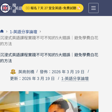
跳
搜
👉🏻 報名 7 天 27 堂全英語~免費試聽
英語分享論壇
至
尋
主
要
內
1-英語分享論壇
容
首
沉浸式英語課程實踐不可不知的5大錯誤｜避免學費白花
頁
的方法
沉浸式英語課程實踐不可不知的5大錯誤｜避免學費白花
的方法
英商劍橋
發佈：2026 年 3 月 19 日
更新：2026 年 3 月 19 日
1-英語分享論壇