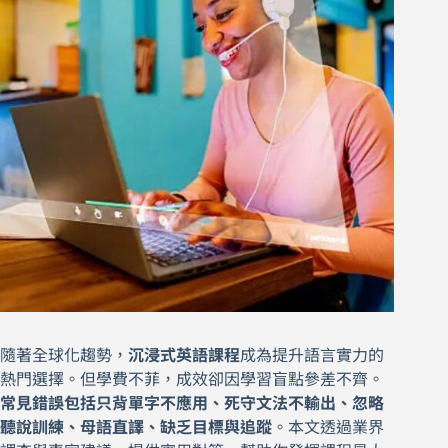
隨著全球化趨勢，
沉浸式英語課程
成為提升語言實力的
熱門選擇。但學費不菲，成效卻因學習盲點參差不齊。
常見錯誤包括只背單字不應用、死守文法不輸出、忽略
聽說訓練、母語直譯、缺乏目標與追蹤
。本文透過業界