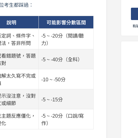
位考生都踩過：
說明
可能影響分數區間
有
否定詞、條件字、
-5 ~ -20分（閱讀/聽
問法，答非所問
力）
或看錯題號，答題
-5 ~ -40分（全科）
核對
塊解太久寫不完或
-10 ~ -50分
填
提示沒注意，沒對
-5 ~ -15分
文或細節
充主題反應僵化，
-5 ~ -20分（口說/寫
變化
作）