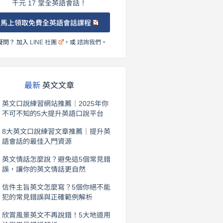
千元 17 堂全英語會話！
馬上領取免費全英語會話課程
疑問？ 加入
LINE 社團
，或
諮詢我們
。
最新
英文文章
英文口說練習網站推薦｜2025年你
不可不知的5大提升英語口說平台
2026 年 8 月 7 日
8大英文口說練習文章推薦｜提升英
語會話的最佳入門資源
2026 年 8 月 6 日
英文情話怎麼說？避免這5個常見錯
誤，讓你的英文情話更自然
2026 年 8 月 5 日
信件主旨英文怎麼寫？5個你絕不能
犯的常見錯誤與正確範例解析
2026 年 8 月 4 日
欣賞風景英文不再說錯！5大地道用