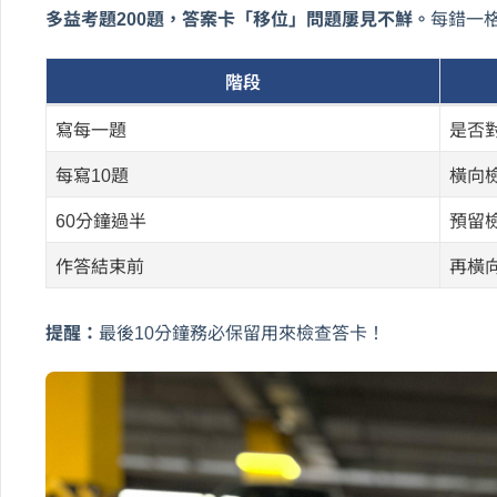
多益考題200題，答案卡「移位」問題屢見不鮮。
每錯一
階段
寫每一題
是否對
每寫10題
橫向
60分鐘過半
預留
作答結束前
再橫
提醒：
最後10分鐘務必保留用來檢查答卡！