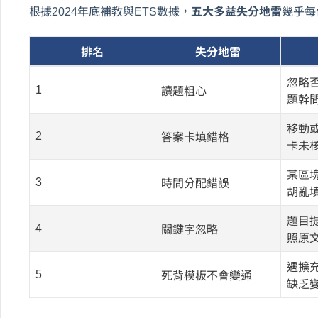
根據2024年底補教與ETS數據，
五大多益失分地雷
幾乎每
排名
失分地雷
忽略
1
讀題粗心
題幹
移動
2
答案卡填錯格
卡未
某區
3
時間分配錯誤
胡亂
題目
4
關鍵字忽略
照原
遇擴
5
死背模板不會變通
缺乏