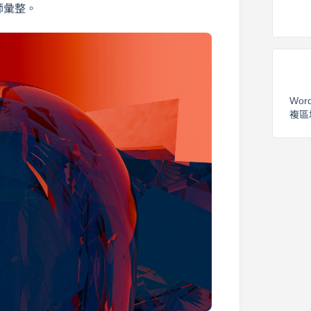
名師彙整。
Wor
複區