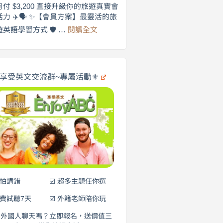
劍
月付 $3,200 直接升級你的旅遊真實會
更
橋
話力 ✈️🗣️ ✨【會員方案】最靈活的旅
自
×
:
遊英語學習方式 🛡️ …
閱讀全文
享
在
英
🌍
受
商
英
✨
劍
文
橋
旅
️享受英文交流群~專屬活動⚜️
×
遊
EnjoyABC
口
｜
說
從
0
營
元
開
始
說
英
語！
不怕講錯
☑️ 超多主題任你選
免費試聽7天
☑️ 外籍老師陪你玩
和外國人聊天嗎？立即報名，送價值三