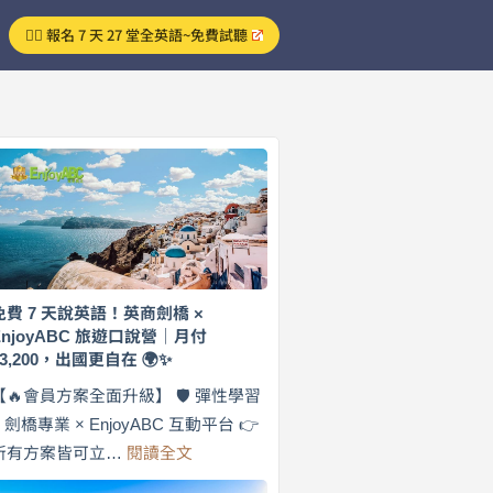
👉🏻 報名 7 天 27 堂全英語~免費試聽
免費 7 天說英語！英商劍橋 ×
EnjoyABC 旅遊口說營｜月付
$3,200，出國更自在 🌍✨
【🔥會員方案全面升級】 🛡️ 彈性學習
× 劍橋專業 × EnjoyABC 互動平台 👉
:
所有方案皆可立…
閱讀全文
免