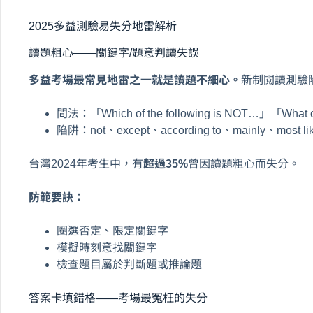
2025多益測驗易失分地雷解析
讀題粗心——關鍵字/題意判讀失誤
多益考場最常見地雷之一就是讀題不細心。
新制閱讀測驗
問法：「Which of the following is NOT…」「What c
陷阱：not、except、according to、mainly、most 
台灣2024年考生中，有
超過35%
曾因讀題粗心而失分。
防範要訣：
圈選否定、限定關鍵字
模擬時刻意找關鍵字
檢查題目屬於判斷題或推論題
答案卡填錯格——考場最冤枉的失分