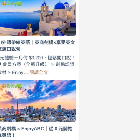
費
7
天
說
英
語！
英
AI外師帶練英語｜英商劍橋×享受英文
商
旅遊口說營
劍
橋
0元體驗＋月付 $3,200，輕鬆開口說！
×
🛡️ 會員方案（全新升級） ✨ 劍橋認證
EnjoyABC
:
教材 × Enjoy…
閱讀全文
旅
AI
遊
外
口
師
說
帶
營
練
｜
英
月
語
付
｜
$3,200，
英
英商劍橋 × EnjoyABC｜從 0 元開始
出
商
說英語！
國