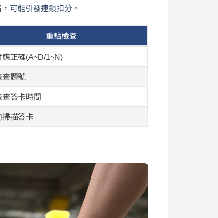
格，可能引發連鎖扣分。
重點檢查
應正確(A~D/1~N)
檢查題號
檢查答卡時間
向掃描答卡