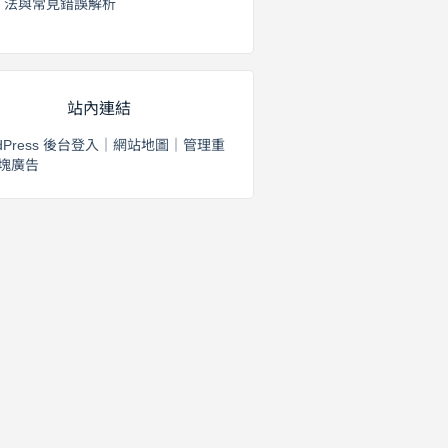
法與常見錯誤解析
2026 年 8 月 3 日
站內連結
dPress 後台登入
｜
網站地圖
｜
管理重
塊廣告