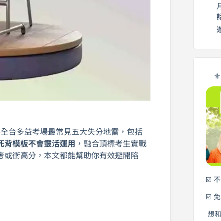
⚜
25全台多益考場最常見五大失分地雷，包括
死背模板不會靈活運用
，融合頂標考生實戰
考或衝高分，本文都能幫助你有效避開陷
☑️ 
☑️ 
想