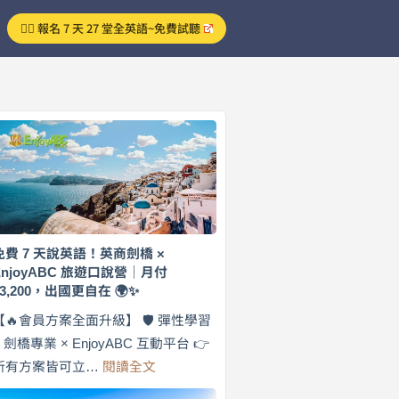
👉🏻 報名 7 天 27 堂全英語~免費試聽
免費 7 天說英語！英商劍橋 ×
EnjoyABC 旅遊口說營｜月付
$3,200，出國更自在 🌍✨
【🔥會員方案全面升級】 🛡️ 彈性學習
× 劍橋專業 × EnjoyABC 互動平台 👉
:
所有方案皆可立…
閱讀全文
免