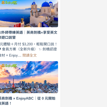
費
7
天
說
英
語！
英
AI外師帶練英語｜英商劍橋×享受英文
商
旅遊口說營
劍
橋
0元體驗＋月付 $3,200，輕鬆開口說！
×
🛡️ 會員方案（全新升級） ✨ 劍橋認證
EnjoyABC
:
教材 × Enjoy…
閱讀全文
旅
AI
遊
外
口
師
說
帶
營
練
｜
英
月
語
付
｜
$3,200，
英
英商劍橋 × EnjoyABC｜從 0 元開始
出
商
說英語！
國