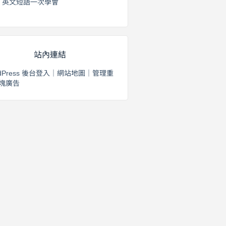
英文短語一次學會
2026 年 8 月 1 日
站內連結
dPress 後台登入
｜
網站地圖
｜
管理重
塊廣告