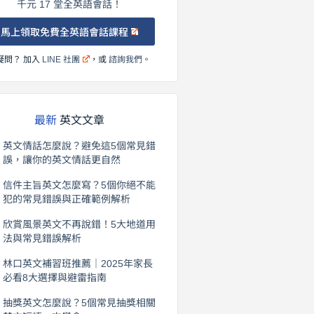
千元 17 堂全英語會話！
馬上領取免費全英語會話課程
疑問？ 加入
LINE 社團
，或
諮詢我們
。
最新
英文文章
英文情話怎麼說？避免這5個常見錯
誤，讓你的英文情話更自然
2026 年 8 月 5 日
信件主旨英文怎麼寫？5個你絕不能
犯的常見錯誤與正確範例解析
2026 年 8 月 4 日
欣賞風景英文不再說錯！5大地道用
法與常見錯誤解析
2026 年 8 月 3 日
林口英文補習班推薦｜2025年家長
必看8大選擇與避雷指南
2026 年 8 月 2 日
抽獎英文怎麼說？5個常見抽獎相關