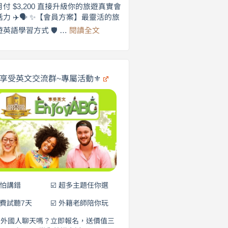
劍
月付 $3,200 直接升級你的旅遊真實會
更
橋
話力 ✈️🗣️ ✨【會員方案】最靈活的旅
自
×
:
遊英語學習方式 🛡️ …
閱讀全文
享
在
英
🌍
受
商
英
✨
劍
文
橋
旅
️享受英文交流群~專屬活動⚜️
×
遊
EnjoyABC
口
｜
說
從
0
營
元
開
始
說
英
語！
不怕講錯
☑️ 超多主題任你選
免費試聽7天
☑️ 外籍老師陪你玩
和外國人聊天嗎？立即報名，送價值三