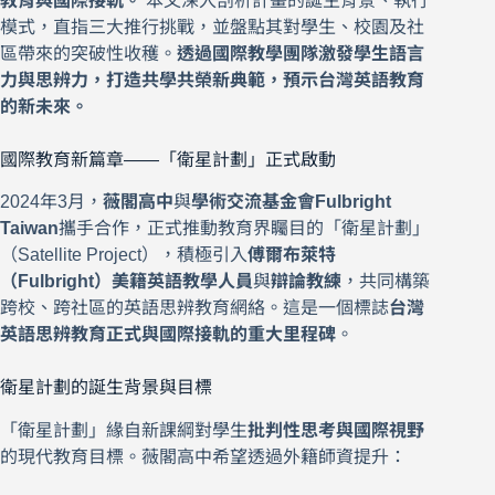
教育與國際接軌。
本文深入剖析計畫的誕生背景、執行
模式，直指三大推行挑戰，並盤點其對學生、校園及社
區帶來的突破性收穫。
透過國際教學團隊激發學生語言
力與思辨力，打造共學共榮新典範，預示台灣英語教育
的新未來。
國際教育新篇章——「衛星計劃」正式啟動
2024年3月，
薇閣高中
與
學術交流基金會Fulbright
Taiwan
攜手合作，正式推動教育界矚目的「衛星計劃」
（Satellite Project），積極引入
傅爾布萊特
（Fulbright）美籍英語教學人員
與
辯論教練
，共同構築
跨校、跨社區的英語思辨教育網絡。這是一個標誌
台灣
英語思辨教育正式與國際接軌的重大里程碑
。
衛星計劃的誕生背景與目標
「衛星計劃」緣自新課綱對學生
批判性思考與國際視野
的現代教育目標。薇閣高中希望透過外籍師資提升：