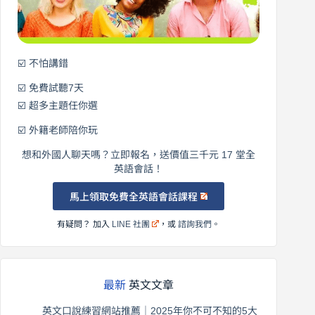
語！
☑️ 不怕講錯
☑️ 免費試聽7天
☑️ 超多主題任你選
☑️ 外籍老師陪你玩
想和外國人聊天嗎？立即報名，送價值三千元 17 堂全
英語會話！
馬上領取免費全英語會話課程
有疑問？ 加入
LINE 社團
，或
諮詢我們
。
最新
英文文章
英文口說練習網站推薦｜2025年你不可不知的5大