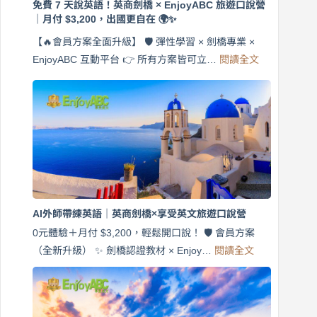
免費 7 天說英語！英商劍橋 × EnjoyABC 旅遊口說營
｜月付 $3,200，出國更自在 🌍✨
【🔥會員方案全面升級】 🛡️ 彈性學習 × 劍橋專業 ×
:
EnjoyABC 互動平台 👉 所有方案皆可立…
閱讀全文
免
費
7
天
說
英
語！
英
商
劍
橋
AI外師帶練英語｜英商劍橋×享受英文旅遊口說營
×
EnjoyABC
0元體驗＋月付 $3,200，輕鬆開口說！ 🛡️ 會員方案
旅
:
（全新升級） ✨ 劍橋認證教材 × Enjoy…
閱讀全文
AI
遊
外
口
師
說
帶
營
練
｜