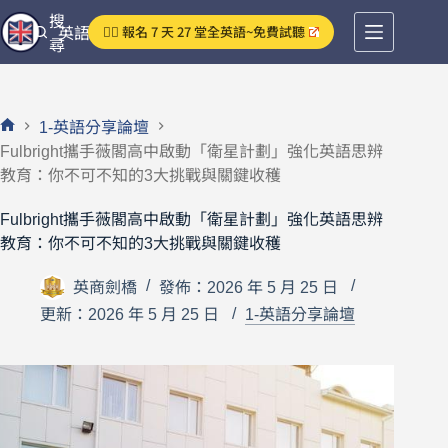
跳
搜
👉🏻 報名 7 天 27 堂全英語~免費試聽
英語分享論壇
至
尋
主
要
內
1-英語分享論壇
容
首
Fulbright攜手薇閣高中啟動「衛星計劃」強化英語思辨
頁
教育：你不可不知的3大挑戰與關鍵收穫
Fulbright攜手薇閣高中啟動「衛星計劃」強化英語思辨
教育：你不可不知的3大挑戰與關鍵收穫
英商劍橋
發佈：2026 年 5 月 25 日
更新：2026 年 5 月 25 日
1-英語分享論壇