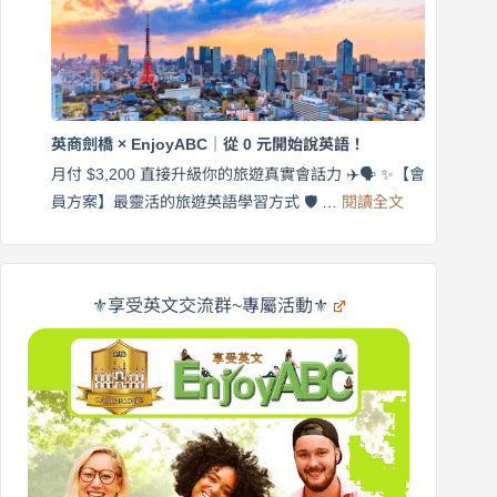
英
月
語
付
｜
$3,200，
英
出
商
國
劍
更
英商劍橋 × EnjoyABC｜從 0 元開始說英語！
橋
自
×
月付 $3,200 直接升級你的旅遊真實會話力 ✈️🗣️ ✨【會
在
享
:
🌍
員方案】最靈活的旅遊英語學習方式 🛡️ …
閱讀全文
受
英
✨
英
商
文
劍
旅
橋
遊
×
⚜️享受英文交流群~專屬活動⚜️
EnjoyABC
口
｜
說
從
營
0
元
開
始
說
英