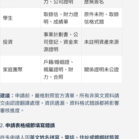
力、公司證明
歷無簽名
取錄信、財力證
原件未附、取錄
學生
明、成績單
信格式錯
事業計劃書、公
投資
司登記、資金來
未註明資產來源
源證明
戶籍/婚姻證、
家庭團聚
親屬證明、財
關係證明未公證
力、合照
建議：
申請前，嚴格對照官方清單，所有非英文資料請
交由認證翻譯處理。資訊遺漏、資料格式錯誤都將影響
審核進度。
2.
申請表格細節填寫錯誤
許多申請人因
英文姓名拼寫、電話、住址或婚姻狀態等