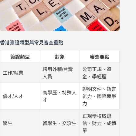
香港簽證類型與常見審查重點
簽證類型
對象
審查要點
聘用外籍/台灣
公司正規、資
工作/就業
人員
金、學經歷
證明文件、語言
高學歷、特殊人
優才/人才
能力、國際競爭
才
力
正規學校取錄
學生
留學生、交流生
信、財力、成績
單