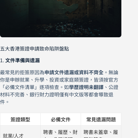
五大香港簽證申請致命陷阱盤點
1.
文件準備與遺漏
最常見的拒簽原因為
申請文件遺漏或資料不齊全
。無論
你是申辦就業、升學、投資或家庭類簽證，皆須按官方
「必備文件清單」逐項檢查。如
學歷證明未翻譯
、公證
材料不完善、銀行財力證明僅有中文版等都會導致退
件。
簽證類型
必備文件
常見遺漏問題
聘書、履歷、財
聘書未蓋章、履
就業/人才