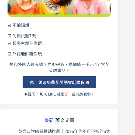
語！
☑️ 不怕講錯
☑️ 免費試聽7天
☑️ 超多主題任你選
☑️ 外籍老師陪你玩
想和外國人聊天嗎？立即報名，送價值三千元 17 堂全
英語會話！
馬上領取免費全英語會話課程
有疑問？ 加入
LINE 社團
，或
諮詢我們
。
最新
英文文章
英文口說練習網站推薦｜2025年你不可不知的5大