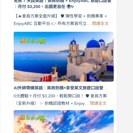
免費 7 天說英語！英商劍橋 × EnjoyABC 旅遊口說營
｜月付 $3,200，出國更自在 🌍✨
【🔥會員方案全面升級】 🛡️ 彈性學習 × 劍橋專業 ×
:
EnjoyABC 互動平台 👉 所有方案皆可立…
閱讀全文
免
費
7
天
說
英
語！
英
商
劍
橋
AI外師帶練英語｜英商劍橋×享受英文旅遊口說營
×
EnjoyABC
0元體驗＋月付 $3,200，輕鬆開口說！ 🛡️ 會員方案
旅
:
（全新升級） ✨ 劍橋認證教材 × Enjoy…
閱讀全文
AI
遊
外
口
師
說
帶
營
練
｜