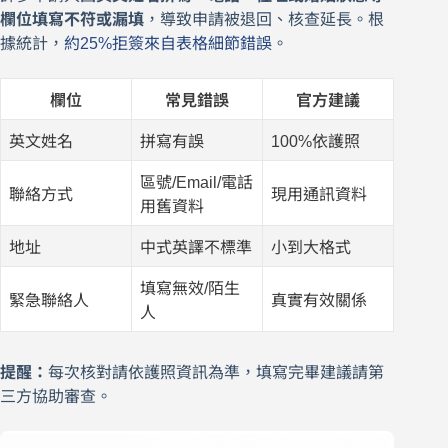
欄位填寫不符或漏填
，導致申請被退回、核查延長。根
據統計，
約25%拒簽來自表格細節錯誤
。
欄位
常見錯誤
官方建議
英文姓名
拼寫有誤
100%依護照
區號/Email/電話
聯絡方式
現用通訊資料
用舊資料
地址
中式英譯不標準
小到大格式
填寫無效/陌生
緊急聯絡人
真實有效關係
人
提醒：
每次核對請依護照資訊為準，填寫完畢建議請第
三方協助審查。