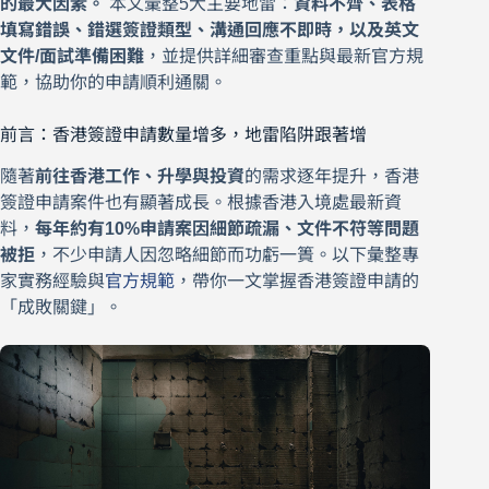
的最大因素。
本文彙整5大主要地雷：
資料不齊、表格
填寫錯誤、錯選簽證類型、溝通回應不即時，以及英文
文件/面試準備困難
，並提供詳細審查重點與最新官方規
範，協助你的申請順利通關。
前言：香港簽證申請數量增多，地雷陷阱跟著增
隨著
前往香港工作、升學與投資
的需求逐年提升，香港
簽證申請案件也有顯著成長。根據香港入境處最新資
料，
每年約有10%申請案因細節疏漏、文件不符等問題
被拒
，不少申請人因忽略細節而功虧一簣。以下彙整專
家實務經驗與
官方規範
，帶你一文掌握香港簽證申請的
「成敗關鍵」。