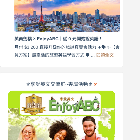
英
月
語
付
｜
$3,200，
英
出
商
國
劍
更
英商劍橋 × EnjoyABC｜從 0 元開始說英語！
橋
自
×
月付 $3,200 直接升級你的旅遊真實會話力 ✈️🗣️ ✨【會
在
享
:
🌍
員方案】最靈活的旅遊英語學習方式 🛡️ …
閱讀全文
受
英
✨
英
商
文
劍
旅
橋
遊
×
⚜️享受英文交流群~專屬活動⚜️
EnjoyABC
口
｜
說
從
營
0
元
開
始
說
英