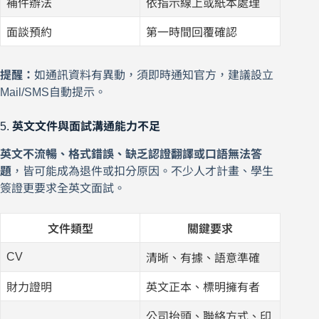
補件辦法
依指示線上或紙本處理
面談預約
第一時間回覆確認
提醒：
如通訊資料有異動，須即時通知官方，建議設立
Mail/SMS自動提示。
5.
英文文件與面試溝通能力不足
英文不流暢、格式錯誤、缺乏認證翻譯或口語無法答
題
，皆可能成為退件或扣分原因。不少人才計畫、學生
簽證更要求全英文面試。
文件類型
關鍵要求
CV
清晰、有據、語意準確
財力證明
英文正本、標明擁有者
公司抬頭、聯絡方式、印