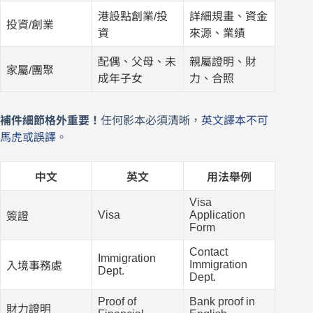
港設點創業/投
詳細規畫、資金
投資/創業
資
來源、業績
配偶、父母、未
親屬證明、財
家屬/團聚
成年子女
力、合照
補件細節格外重要！
任何影本必須清晰，
英文譯本不可
馬虎或誤譯
。
中文
英文
用法舉例
Visa
Visa
Application
簽證
Form
Contact
Immigration
Immigration
入境事務處
Dept.
Dept.
Proof of
Bank proof in
財力證明