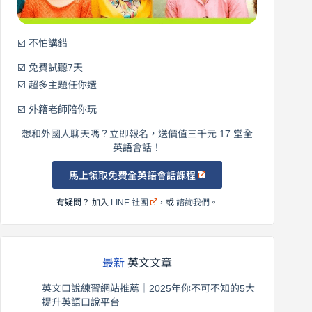
☑️ 不怕講錯
☑️ 免費試聽7天
☑️ 超多主題任你選
☑️ 外籍老師陪你玩
想和外國人聊天嗎？立即報名，送價值三千元 17 堂全
英語會話！
馬上領取免費全英語會話課程
有疑問？ 加入
LINE 社團
，或
諮詢我們
。
最新
英文文章
英文口說練習網站推薦｜2025年你不可不知的5大
提升英語口說平台