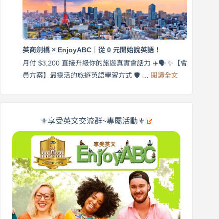
語
付
｜
$3,200，
英
出
商
國
劍
更
英商劍橋 × EnjoyABC｜從 0 元開始說英語！
橋
自
×
月付 $3,200 直接升級你的旅遊真實會話力 ✈️🗣️ ✨【會
在
享
:
🌍
員方案】最靈活的旅遊英語學習方式 🛡️ …
閱讀全文
受
英
✨
英
商
文
劍
旅
橋
遊
×
⚜️享受英文交流群~專屬活動⚜️
EnjoyABC
口
｜
說
從
營
0
元
開
始
說
英
語！