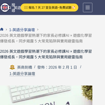
跳
搜
👉🏻 報名 7 天 27 堂全英語~免費試聽
英語分享論壇
至
尋
主
要
內
1-英語分享論壇
容
首
2026 英文遊戲學習熱潮下的家長必修課AI × 遊戲化學習
頁
爆發成長，同步揭露 5 大常見陷阱與實用避雷指南
2026 英文遊戲學習熱潮下的家長必修課AI × 遊戲化學習
爆發成長，同步揭露 5 大常見陷阱與實用避雷指南
英商劍橋
發佈：2026 年 2 月 1 日
1-英語分享論壇