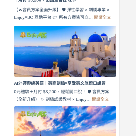
【🔥會員方案全面升級】 🛡️ 彈性學習 × 劍橋專業 ×
:
EnjoyABC 互動平台 👉 所有方案皆可立…
閱讀全文
免
費
7
天
說
英
語！
英
商
劍
橋
AI外師帶練英語｜英商劍橋×享受英文旅遊口說營
×
EnjoyABC
0元體驗＋月付 $3,200，輕鬆開口說！ 🛡️ 會員方案
旅
:
（全新升級） ✨ 劍橋認證教材 × Enjoy…
閱讀全文
AI
遊
外
口
師
說
帶
營
練
｜
英
月