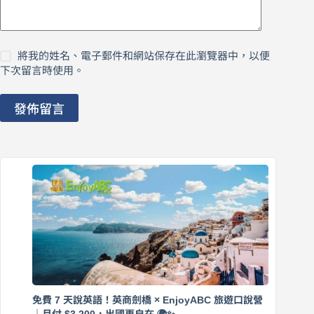
將我的姓名、電子郵件和網站保存在此瀏覽器中，以便
下次留言時使用。
發佈留言
免費 7 天說英語！英商劍橋 × EnjoyABC 旅遊口說營
｜月付 $3,200，出國更自在 🌍✨