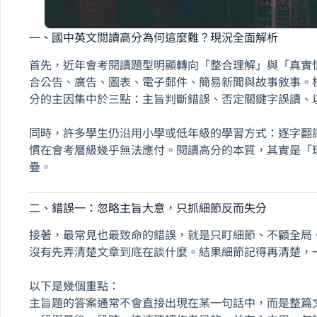
一、國中英文閱讀高分為何這麼難？現況全面解析
首先，近年會考閱讀題型明顯轉向「整合理解」與「真實
合公告、廣告、圖表、電子郵件、簡易新聞與故事敘事。
分的主因集中於三點：主旨判斷錯誤、否定關鍵字誤讀、
同時，許多學生仍沿用小學或低年級的學習方式：逐字翻
慣在會考層級幾乎無法應付。閱讀高分的本質，其實是「
疊。
二、錯誤一：忽略主旨大意，只抓細節反而失分
接著，最常見也最致命的錯誤，就是只盯細節、不顧全局
沒有先弄清楚文章到底在談什麼。結果細節記得再清楚，
以下是幾個重點：
主旨題的答案通常不會直接出現在某一句話中，而是整篇