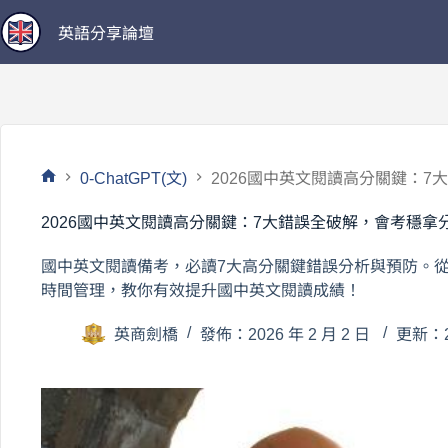
跳
英語分享論壇
至
主
要
內
容
0-ChatGPT(文)
2026國中英文閱讀高分關鍵：7
首
頁
2026國中英文閱讀高分關鍵：7大錯誤全破解，會考穩拿
國中英文閱讀備考，必讀7大高分關鍵錯誤分析與預防。
時間管理，教你有效提升國中英文閱讀成績！
英商劍橋
發佈：2026 年 2 月 2 日
更新：20