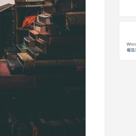
Wor
複區