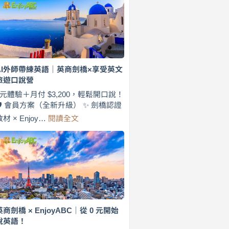
費
7
天
說
英
語！
英
AI外師帶練英語｜英商劍橋×享受英文
商
旅遊口說營
劍
橋
0元體驗＋月付 $3,200，輕鬆開口說！
×
🛡️ 會員方案（全新升級） ✨ 劍橋認證
EnjoyABC
:
教材 × Enjoy…
閱讀全文
旅
AI
遊
外
口
師
說
帶
營
練
｜
英
月
語
付
｜
$3,200，
英
英商劍橋 × EnjoyABC｜從 0 元開始
出
商
說英語！
國