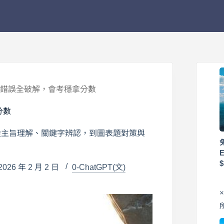
大錯誤全破解，會考穩拿分數
分數
從主旨理解、關鍵字辨認，到圖表題對策與
26 年 2 月 2 日
0-ChatGPT(文)