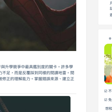
⚜
考與升學競爭中最具鑑別度的關卡。許多學
力不足，而是反覆踩到同樣的閱讀地雷。閱
被修正的理解能力。掌握錯誤來源、建立正
☑️ 
☑️ 
想