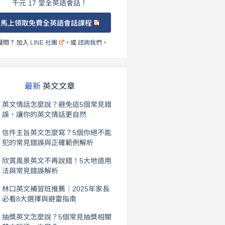
千元 17 堂全英語會話！
馬上領取免費全英語會話課程
疑問？ 加入
LINE 社團
，或
諮詢我們
。
最新
英文文章
英文情話怎麼說？避免這5個常見錯
誤，讓你的英文情話更自然
2026 年 8 月 5 日
信件主旨英文怎麼寫？5個你絕不能
犯的常見錯誤與正確範例解析
2026 年 8 月 4 日
欣賞風景英文不再說錯！5大地道用
法與常見錯誤解析
2026 年 8 月 3 日
林口英文補習班推薦｜2025年家長
必看8大選擇與避雷指南
2026 年 8 月 2 日
抽獎英文怎麼說？5個常見抽獎相關