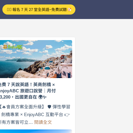
👉🏻 報名 7 天 27 堂全英語~免費試聽
免費 7 天說英語！英商劍橋 ×
EnjoyABC 旅遊口說營｜月付
$3,200，出國更自在 🌍✨
【🔥會員方案全面升級】 🛡️ 彈性學習
× 劍橋專業 × EnjoyABC 互動平台 👉
:
所有方案皆可立…
閱讀全文
免