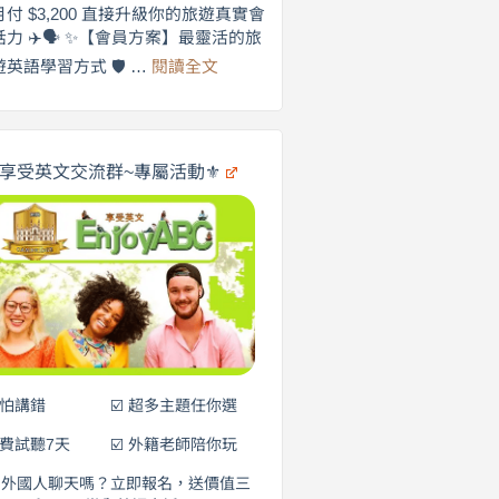
劍
月付 $3,200 直接升級你的旅遊真實會
更
橋
話力 ✈️🗣️ ✨【會員方案】最靈活的旅
自
×
:
遊英語學習方式 🛡️ …
閱讀全文
享
在
英
🌍
受
商
英
✨
劍
文
橋
旅
️享受英文交流群~專屬活動⚜️
×
遊
EnjoyABC
口
｜
說
從
0
營
元
開
始
說
英
語！
不怕講錯
☑️ 超多主題任你選
免費試聽7天
☑️ 外籍老師陪你玩
和外國人聊天嗎？立即報名，送價值三