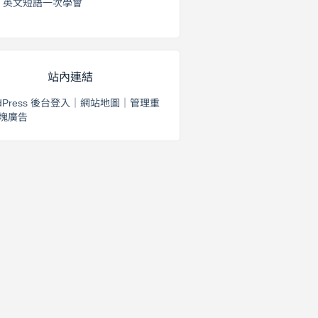
英文短語一次學會
2026 年 8 月 1 日
站內連結
dPress 後台登入
｜
網站地圖
｜
管理重
塊廣告