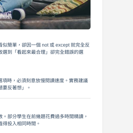
，卻因一個 not 或 except 就完全反
致選到「看起來最合理」卻完全錯誤的選
出現在題幹或選項時，必須刻意放慢閱讀速度。實務建議
題要反著想」。
數。部分學生在前幾題花費過多時間精讀，
值得投入相同時間。