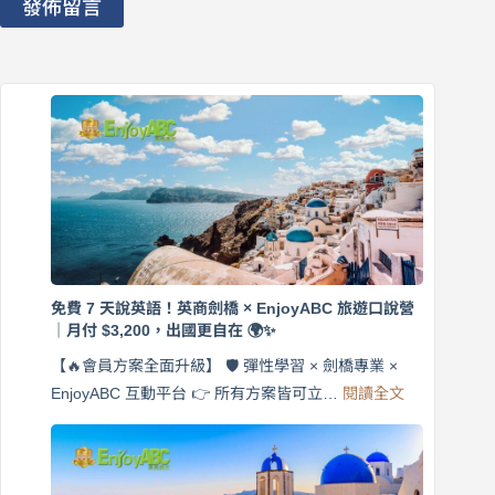
發佈留言
免費 7 天說英語！英商劍橋 × EnjoyABC 旅遊口說營
｜月付 $3,200，出國更自在 🌍✨
【🔥會員方案全面升級】 🛡️ 彈性學習 × 劍橋專業 ×
:
EnjoyABC 互動平台 👉 所有方案皆可立…
閱讀全文
免
費
7
天
說