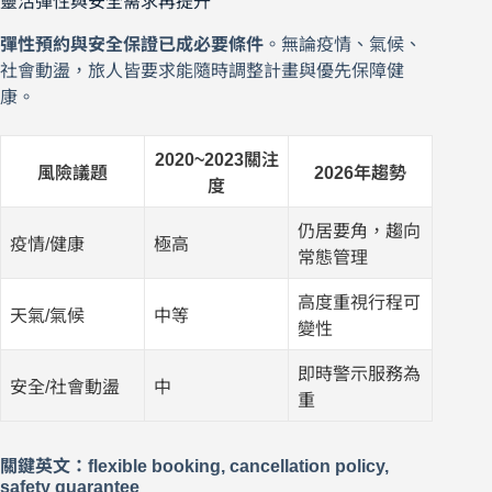
靈活彈性與安全需求再提升
彈性預約與安全保證已成必要條件
。無論疫情、氣候、
社會動盪，旅人皆要求能隨時調整計畫與優先保障健
康。
2020~2023關注
風險議題
2026年趨勢
度
仍居要角，趨向
疫情/健康
極高
常態管理
高度重視行程可
天氣/氣候
中等
變性
即時警示服務為
安全/社會動盪
中
重
關鍵英文：flexible booking, cancellation policy,
safety guarantee