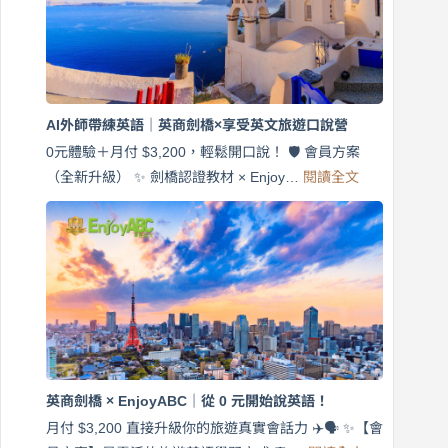
英
語！
英
商
劍
橋
AI外師帶練英語｜英商劍橋×享受英文旅遊口說營
×
EnjoyABC
0元體驗＋月付 $3,200，輕鬆開口說！ 🛡️ 會員方案
旅
:
（全新升級） ✨ 劍橋認證教材 × Enjoy…
閱讀全文
AI
遊
外
口
師
說
帶
營
練
｜
英
月
語
付
｜
$3,200，
英
出
商
國
劍
更
英商劍橋 × EnjoyABC｜從 0 元開始說英語！
橋
自
×
月付 $3,200 直接升級你的旅遊真實會話力 ✈️🗣️ ✨【會
在
享