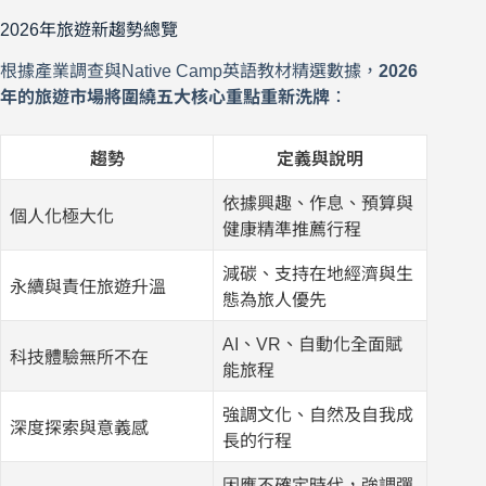
2026年旅遊新趨勢總覽
根據產業調查與Native Camp英語教材精選數據，
2026
年的旅遊市場將圍繞五大核心重點重新洗牌
：
趨勢
定義與說明
依據興趣、作息、預算與
個人化極大化
健康精準推薦行程
減碳、支持在地經濟與生
永續與責任旅遊升溫
態為旅人優先
AI、VR、自動化全面賦
科技體驗無所不在
能旅程
強調文化、自然及自我成
深度探索與意義感
長的行程
因應不確定時代，強調彈