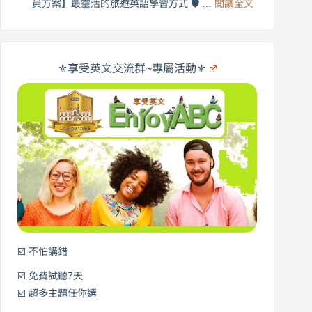
:
🌍
員方案】最靈活的旅遊英語學習方式 🛡️ …
閱讀全文
受
英
✨
英
商
文
劍
旅
橋
遊
×
⚜️享受英文交流群~專屬活動⚜️
EnjoyABC
口
｜
說
從
營
0
元
開
始
說
英
語！
☑️ 不怕講錯
☑️ 免費試聽7天
☑️ 超多主題任你選